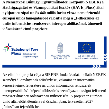
A Nemzetközi Bűnügyi Együttműködési Központ (NEBEK) a
Határigazgatási és Vízumpolitikai Eszköz (HAVE_Plusz) által
nyújtott európai uniós 440 millió forint vissza nem térítendő
európai uniós támogatásból valósítja meg a „Felkészülés az
uniós információs rendszerek interoperabilitásának átmeneti
időszakára” című projektet.
Az elindított projekt célja a SIRENE Iroda feladatait ellátó NEBEK
személyi állományának felkészítése, valamint az informatikai
képességeinek fejlesztése az uniós információs rendszerek
interoperabilitását képező többszörös személyazonosságot felismerő
rendszer átmeneti időszakának működésére. A projekt az Európai
Unió által előírt ütemtervvel összhangban, tervezetten 2027
júniusában fejeződik be.