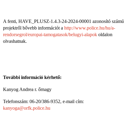
A fenti, HAVE_PLUSZ-1.4.3-24-2024-00001 azonosító számú
projektről bővebb információt a
http://www.police.hu/hu/a-
rendorsegrol/europai-tamogatasok/belugyi-alapok
oldalon
olvashatnak.
További információ kérhető:
Kanyog Andrea r. őrnagy
Telefonszám: 06-20/386-9352, e-mail cím:
kanyoga@orfk.police.hu