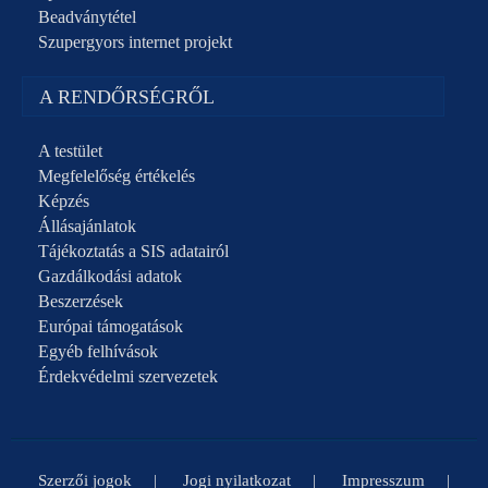
Beadványtétel
Szupergyors internet projekt
A RENDŐRSÉGRŐL
A testület
Megfelelőség értékelés
Képzés
Állásajánlatok
Tájékoztatás a SIS adatairól
Gazdálkodási adatok
Beszerzések
Európai támogatások
Egyéb felhívások
Érdekvédelmi szervezetek
Szerzői jogok
Jogi nyilatkozat
Impresszum