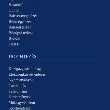
Határinfó
Útinfó
Baleset-megelőzés
Bűnmegelőzés
Baleseti térkép
Bűnügyi térkép
BKKB
TKKB
ÜGYINTÉZÉS
Közigazgatási bírság
Elektronikus ügyintézés
Nyomtatványok
Távoltartás
Telefontanú
Hirdetmények
Műtárgyvédelem
Sportrendészet