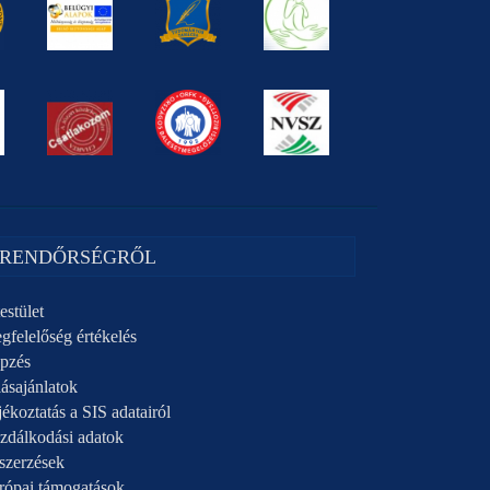
 RENDŐRSÉGRŐL
estület
gfelelőség értékelés
pzés
ásajánlatok
ékoztatás a SIS adatairól
zdálkodási adatok
szerzések
rópai támogatások