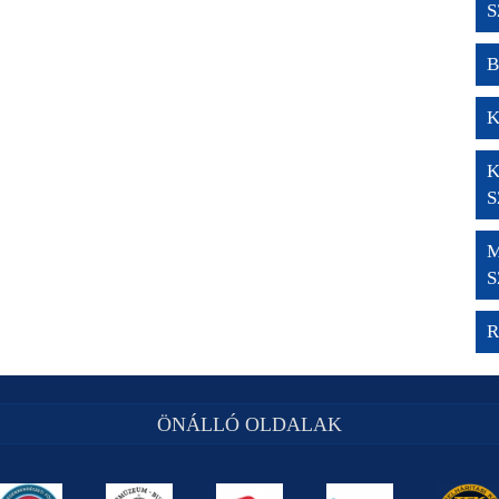
S
B
K
K
S
M
S
R
ÖNÁLLÓ OLDALAK