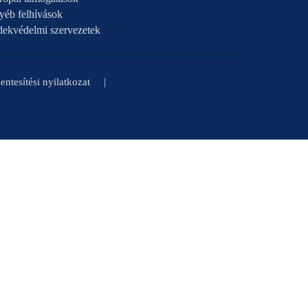
yéb felhívások
dekvédelmi szervezetek
ntesítési nyilatkozat