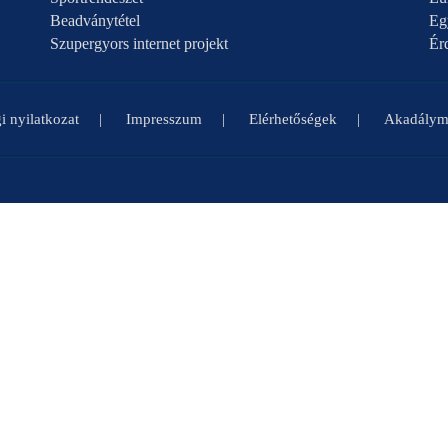
Beadványtétel
Eg
Szupergyors internet projekt
Ér
i nyilatkozat
Impresszum
Elérhetőségek
Akadályme