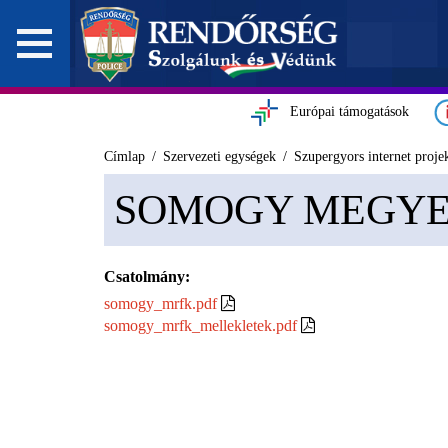
Európai támogatások
Címlap
Szervezeti egységek
Szupergyors internet proje
SOMOGY MEGY
Csatolmány:
somogy_mrfk.pdf
somogy_mrfk_mellekletek.pdf