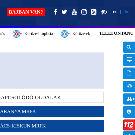
BAJBAN VAN?
en
hu
TELEFONTANÚ
zés
Körözési toplista
Körözések
KAPCSOLÓDÓ OLDALAK
ARANYA MRFK
ÁCS-KISKUN MRFK