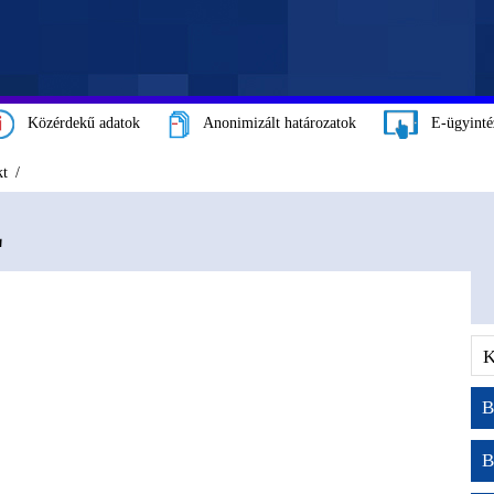
Közérdekű adatok
Anonimizált határozatok
E-ügyinté
kt
E
B
B