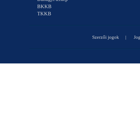
BKKB
TKKB
Szerzői jogok
Jog