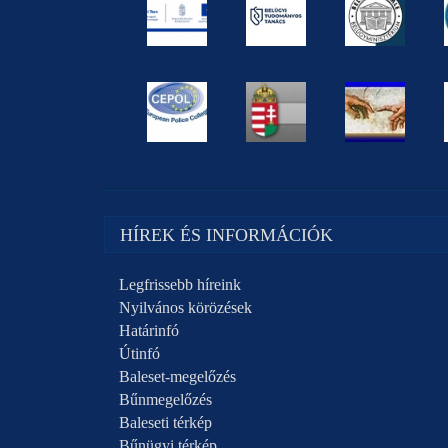
HÍREK ÉS INFORMÁCIÓK
Legfrissebb híreink
Nyilvános körözések
Határinfó
Útinfó
Baleset-megelőzés
Bűnmegelőzés
Baleseti térkép
Bűnügyi térkép