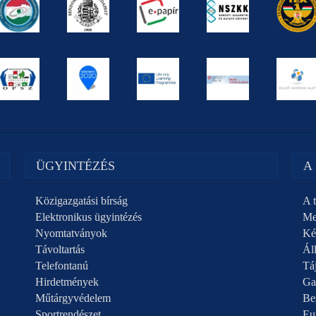
ÜGYINTÉZÉS
A
Közigazgatási bírság
A t
Elektronikus ügyintézés
Me
Nyomtatványok
Ké
Távoltartás
Áll
Telefontanú
Táj
Hirdetmények
Ga
Műtárgyvédelem
Be
Sportrendészet
Eu