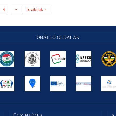
4
››
Továbbiak »
ÖNÁLLÓ OLDALAK
ÜGYINTÉZÉS
A