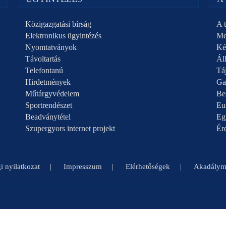
Közigazgatási bírság
A t
Elektronikus ügyintézés
Me
Nyomtatványok
Ké
Távoltartás
Áll
Telefontanú
Táj
Hirdetmények
Ga
Műtárgyvédelem
Be
Sportrendészet
Eu
Beadványtétel
Eg
Szupergyors internet projekt
Ér
i nyilatkozat
Impresszum
Elérhetőségek
Akadályme