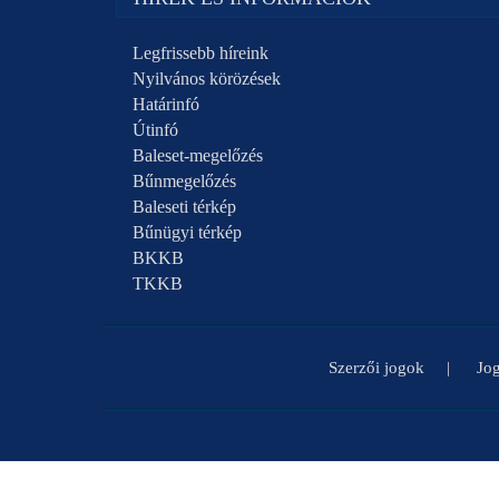
Legfrissebb híreink
Nyilvános körözések
Határinfó
Útinfó
Baleset-megelőzés
Bűnmegelőzés
Baleseti térkép
Bűnügyi térkép
BKKB
TKKB
Szerzői jogok
Jog