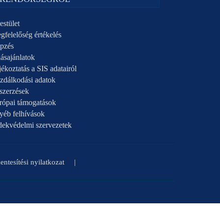
estület
gfelelőség értékelés
pzés
ásajánlatok
ékoztatás a SIS adatairól
zdálkodási adatok
szerzések
rópai támogatások
yéb felhívások
dekvédelmi szervezetek
ntesítési nyilatkozat