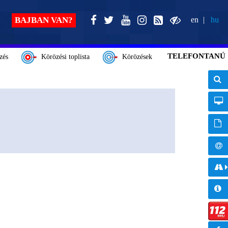
BAJBAN VAN?
en
hu
TELEFONTANÚ
zés
Körözési toplista
Körözések