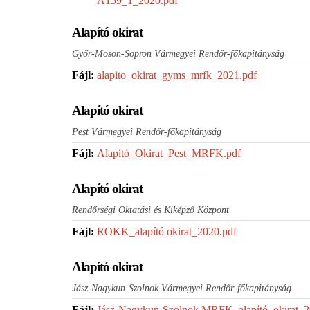
A159_1_2020.pdf
Alapító okirat
Győr-Moson-Sopron Vármegyei Rendőr-főkapitányság
Fájl:
alapito_okirat_gyms_mrfk_2021.pdf
Alapító okirat
Pest Vármegyei Rendőr-főkapitányság
Fájl:
Alapító_Okirat_Pest_MRFK.pdf
Alapító okirat
Rendőrségi Oktatási és Kiképző Központ
Fájl:
ROKK_alapító okirat_2020.pdf
Alapító okirat
Jász-Nagykun-Szolnok Vármegyei Rendőr-főkapitányság
Fájl:
Jász-Nagykun-Szolnok MRFK_alapító_okirat_2