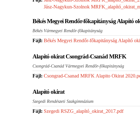
Jász-Nagykun-Szolnok MRFK_alapító_okirat_m
Békés Megyei Rendőr-főkapitányság Alapító ok
Békés Vármegyei Rendőr-főkapitányság
Fájl:
Békés Megyei Rendőr-főkapitányság Alapító oki
Alapító okirat Csongrád-Csanád MRFK
Csongrád-Csanád Vármegyei Rendőr-főkapitányság
Fájl:
Csongrad-Csanad MRFK Alapito Okirat 2020.pd
Alapító okirat
Szegedi Rendészeti Szakgimnázium
Fájl:
Szegedi RSZG_alapító_okirat_2017.pdf