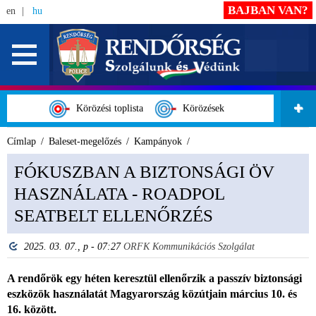
BAJBAN VAN?
en
hu
Körözési toplista
Körözések
Címlap
Baleset-megelőzés
Kampányok
FÓKUSZBAN A BIZTONSÁGI ÖV
HASZNÁLATA - ROADPOL
SEATBELT ELLENŐRZÉS
2025. 03. 07., p - 07:27
ORFK Kommunikációs Szolgálat
A rendőrök egy héten keresztül ellenőrzik a passzív biztonsági
eszközök használatát Magyarország közútjain március 10. és
16. között.