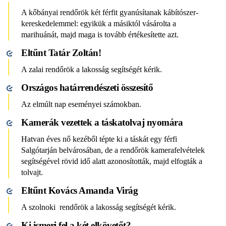
A kőbányai rendőrök két férfit gyanúsítanak kábítószer-
kereskedelemmel: egyikük a másiktól vásárolta a
marihuánát, majd maga is tovább értékesítette azt.
Eltűnt Tatár Zoltán!
A zalai rendőrök a lakosság segítségét kérik.
Országos határrendészeti összesítő
Az elmúlt nap eseményei számokban.
Kamerák vezettek a táskatolvaj nyomára
Hatvan éves nő kezéből tépte ki a táskát egy férfi
Salgótarján belvárosában, de a rendőrök kamerafelvételek
segítségével rövid idő alatt azonosították, majd elfogták a
tolvajt.
Eltűnt Kovács Amanda Virág
A szolnoki rendőrök a lakosság segítségét kérik.
Ki ismeri fel a két elkövetőt?