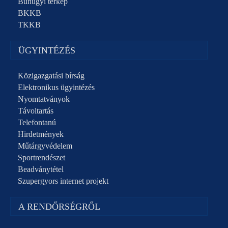
Bűnügyi térkép
BKKB
TKKB
ÜGYINTÉZÉS
Közigazgatási bírság
Elektronikus ügyintézés
Nyomtatványok
Távoltartás
Telefontanú
Hirdetmények
Műtárgyvédelem
Sportrendészet
Beadványtétel
Szupergyors internet projekt
A RENDŐRSÉGRŐL