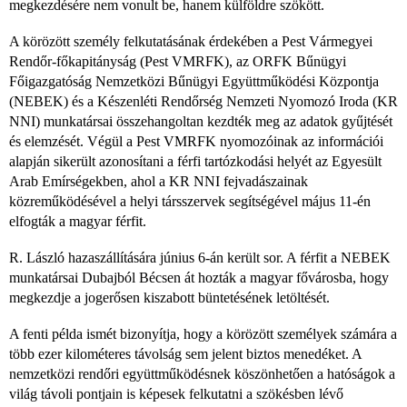
megkezdésére nem vonult be, hanem külföldre szökött.
A körözött személy felkutatásának érdekében a Pest Vármegyei
Rendőr-főkapitányság (Pest VMRFK), az ORFK Bűnügyi
Főigazgatóság Nemzetközi Bűnügyi Együttműködési Központja
(NEBEK) és a Készenléti Rendőrség Nemzeti Nyomozó Iroda (KR
NNI) munkatársai összehangoltan kezdték meg az adatok gyűjtését
és elemzését. Végül a Pest VMRFK nyomozóinak az információi
alapján sikerült azonosítani a férfi tartózkodási helyét az Egyesült
Arab Emírségekben, ahol a KR NNI fejvadászainak
közreműködésével a helyi társszervek segítségével május 11-én
elfogták a magyar férfit.
R. László hazaszállítására június 6-án került sor. A férfit a NEBEK
munkatársai Dubajból Bécsen át hozták a magyar fővárosba, hogy
megkezdje a jogerősen kiszabott büntetésének letöltését.
A fenti példa ismét bizonyítja, hogy a körözött személyek számára a
több ezer kilométeres távolság sem jelent biztos menedéket. A
nemzetközi rendőri együttműködésnek köszönhetően a hatóságok a
világ távoli pontjain is képesek felkutatni a szökésben lévő