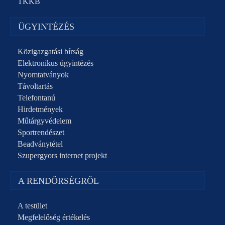
TKKB
ÜGYINTÉZÉS
Közigazgatási bírság
Elektronikus ügyintézés
Nyomtatványok
Távoltartás
Telefontanú
Hirdetmények
Műtárgyvédelem
Sportrendészet
Beadványtétel
Szupergyors internet projekt
A RENDŐRSÉGRŐL
A testület
Megfelelőség értékelés