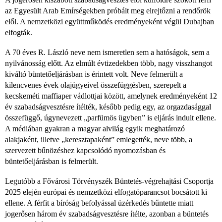
az Egyesült Arab Emírségekben próbált meg elrejtőzni a rendőrök
elől. A nemzetközi együttműködés eredményeként végül Dubajban
elfogták.
A 70 éves R. László neve nem ismeretlen sem a hatóságok, sem a
nyilvánosság előtt. Az elmúlt évtizedekben több, nagy visszhangot
kiváltó büntetőeljárásban is érintett volt. Neve felmerült a
kilencvenes évek olajügyeivel összefüggésben, szerepelt a
kecskeméti maffiaper vádlottjai között, amelynek eredményeként 12
év szabadságvesztésre ítélték, később pedig egy, az orgazdasággal
összefüggő, úgynevezett „parfümös ügyben” is eljárás indult ellene.
A médiában gyakran a magyar alvilág egyik meghatározó
alakjaként, illetve „keresztapaként” emlegették, neve több, a
szervezett bűnözéshez kapcsolódó nyomozásban és
büntetőeljárásban is felmerült.
Legutóbb a Fővárosi Törvényszék Büntetés-végrehajtási Csoportja
2025 elején európai és nemzetközi elfogatóparancsot bocsátott ki
ellene. A férfit a bíróság befolyással üzérkedés bűntette miatt
jogerősen három év szabadságvesztésre ítélte, azonban a büntetés