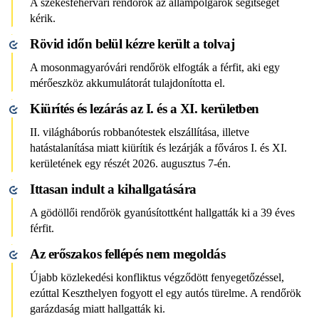
A székesfehérvári rendőrök az állampolgárok segítségét
kérik.
Rövid időn belül kézre került a tolvaj
A mosonmagyaróvári rendőrök elfogták a férfit, aki egy
mérőeszköz akkumulátorát tulajdonította el.
Kiürítés és lezárás az I. és a XI. kerületben
II. világháborús robbanótestek elszállítása, illetve
hatástalanítása miatt kiürítik és lezárják a főváros I. és XI.
kerületének egy részét 2026. augusztus 7-én.
Ittasan indult a kihallgatására
A gödöllői rendőrök gyanúsítottként hallgatták ki a 39 éves
férfit.
Az erőszakos fellépés nem megoldás
Újabb közlekedési konfliktus végződött fenyegetőzéssel,
ezúttal Keszthelyen fogyott el egy autós türelme. A rendőrök
garázdaság miatt hallgatták ki.