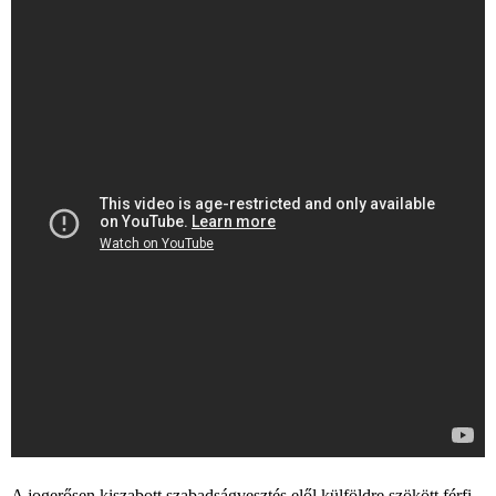
A jogerősen kiszabott szabadságvesztés elől külföldre szökött férfi