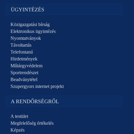
ÜGYINTÉZÉS
Közigazgatási bírság
Elektronikus ügyintézés
Nyomtatványok
Távoltartás
Telefontanú
Hirdetmények
Műtárgyvédelem
Sportrendészet
Beadványtétel
Szupergyors internet projekt
A RENDŐRSÉGRŐL
A testület
Megfelelőség értékelés
Képzés