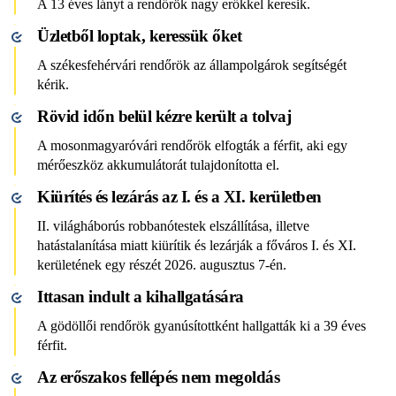
A 13 éves lányt a rendőrök nagy erőkkel keresik.
Üzletből loptak, keressük őket
A székesfehérvári rendőrök az állampolgárok segítségét
kérik.
Rövid időn belül kézre került a tolvaj
A mosonmagyaróvári rendőrök elfogták a férfit, aki egy
mérőeszköz akkumulátorát tulajdonította el.
Kiürítés és lezárás az I. és a XI. kerületben
II. világháborús robbanótestek elszállítása, illetve
hatástalanítása miatt kiürítik és lezárják a főváros I. és XI.
kerületének egy részét 2026. augusztus 7-én.
Ittasan indult a kihallgatására
A gödöllői rendőrök gyanúsítottként hallgatták ki a 39 éves
férfit.
Az erőszakos fellépés nem megoldás