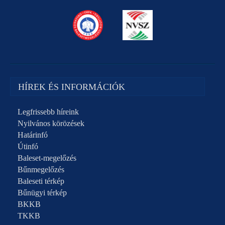
HÍREK ÉS INFORMÁCIÓK
Legfrissebb híreink
Nyilvános körözések
Határinfó
Útinfó
Baleset-megelőzés
Bűnmegelőzés
Baleseti térkép
Bűnügyi térkép
BKKB
TKKB