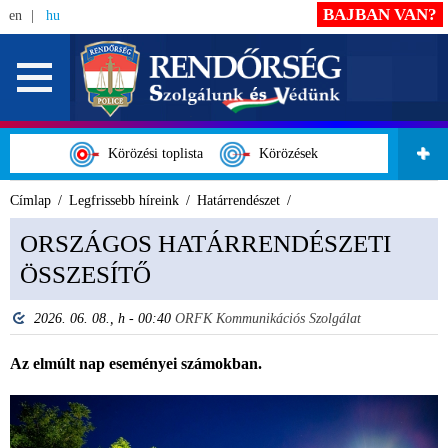
BAJBAN VAN?
en
hu
Körözési toplista
Körözések
Címlap
Legfrissebb híreink
Határrendészet
ORSZÁGOS HATÁRRENDÉSZETI
ÖSSZESÍTŐ
2026. 06. 08., h - 00:40
ORFK Kommunikációs Szolgálat
Az elmúlt nap eseményei számokban.