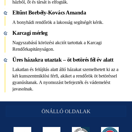
házból, őt és társát is elfogták.
Eltűnt Borbély-Kovács Amanda
A bonyhádi rendőrök a lakosság segítségét kérik.
Karcagi mérleg
Nagyszabású körözési akciót tartottak a Karcagi
Rendőrkapitányságon.
Üres házakra utaztak – öt betörés fél év alatt
Lakatlan és felújítás alatt álló házakat szemelhetett ki az a
két kunszentmiklósi férfi, akiket a rendőrök öt betöréssel
gyanúsítanak. A nyomozást befejezték és vádemelést
javasolnak.
ÖNÁLLÓ OLDALAK