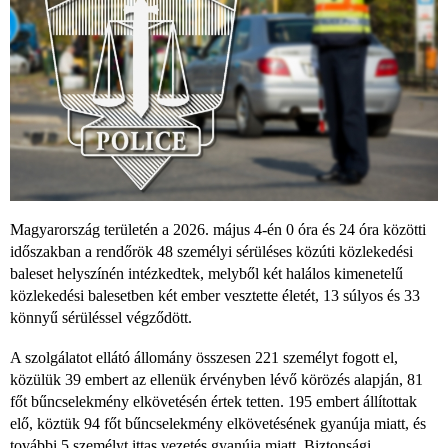
Magyarország területén a 2026. május 4-én 0 óra és 24 óra közötti
időszakban a rendőrök 48 személyi sérüléses közúti közlekedési
baleset helyszínén intézkedtek, melyből két halálos kimenetelű
közlekedési balesetben két ember vesztette életét, 13 súlyos és 33
könnyű sérüléssel végződött.
A szolgálatot ellátó állomány összesen 221 személyt fogott el,
közülük 39 embert az ellenük érvényben lévő körözés alapján, 81
főt bűncselekmény elkövetésén értek tetten. 195 embert állítottak
elő, köztük 94 főt bűncselekmény elkövetésének gyanúja miatt, és
további 5 személyt ittas vezetés gyanúja miatt. Biztonsági