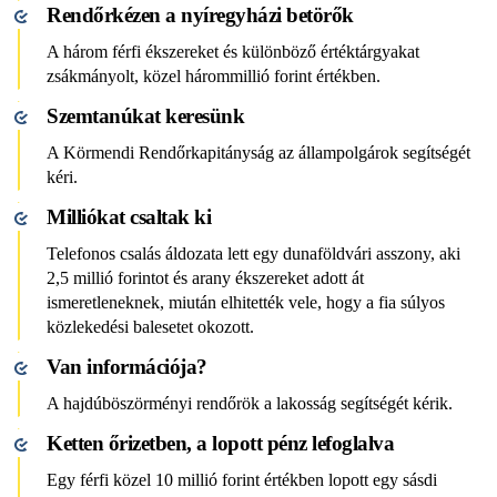
Rendőrkézen a nyíregyházi betörők
A három férfi ékszereket és különböző értéktárgyakat
zsákmányolt, közel hárommillió forint értékben.
Szemtanúkat keresünk
A Körmendi Rendőrkapitányság az állampolgárok segítségét
kéri.
Milliókat csaltak ki
Telefonos csalás áldozata lett egy dunaföldvári asszony, aki
2,5 millió forintot és arany ékszereket adott át
ismeretleneknek, miután elhitették vele, hogy a fia súlyos
közlekedési balesetet okozott.
Van információja?
A hajdúböszörményi rendőrök a lakosság segítségét kérik.
Ketten őrizetben, a lopott pénz lefoglalva
Egy férfi közel 10 millió forint értékben lopott egy sásdi