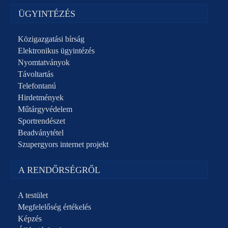
ÜGYINTÉZÉS
Közigazgatási bírság
Elektronikus ügyintézés
Nyomtatványok
Távoltartás
Telefontanú
Hirdetmények
Műtárgyvédelem
Sportrendészet
Beadványtétel
Szupergyors internet projekt
A RENDŐRSÉGRŐL
A testület
Megfelelőség értékelés
Képzés