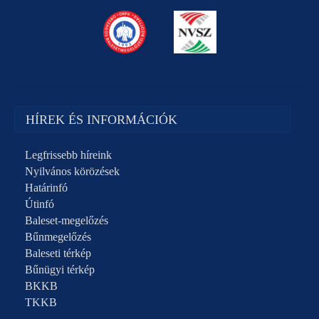
HÍREK ÉS INFORMÁCIÓK
Legfrissebb híreink
Nyilvános körözések
Határinfó
Útinfó
Baleset-megelőzés
Bűnmegelőzés
Baleseti térkép
Bűnügyi térkép
BKKB
TKKB