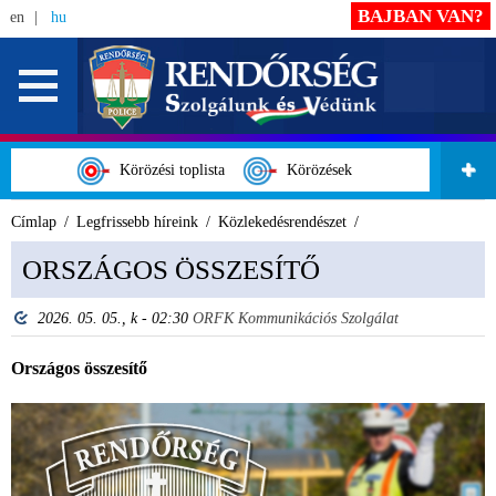
BAJBAN VAN?
en
hu
Körözési toplista
Körözések
Címlap
Legfrissebb híreink
Közlekedésrendészet
ORSZÁGOS ÖSSZESÍTŐ
2026. 05. 05., k - 02:30
ORFK Kommunikációs Szolgálat
Országos összesítő