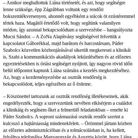
– Amikor meghallottuk Liána történetét, és azt, hogy segítségre
lenne szüksége, épp Zágrábban voltunk egy rendőri
bokszemlékversenyen, ahonnét egyébként a srácok öt ezüstéremmel
tértek haza. Magától értetődő volt, hogy segítünk valamilyen
módon, így azonnal bekapcsolódtam a szervezésbe – hangsúlyozta
Mucsi Sándor. – A ZoNa Alapítvány segítségével felvettük a
kapcsolatot Gáborékkal, majd barátom és harcostársam, Páder
Szabolcs közvetlen közbenjárásával sikerült megkeresni a klinikát
is. Szabi a kommunikációs akadályok leküzdésében és az előzetes
egyeztetésekben is óriási segítséget nyújtott, így nagyon rövid időn
belül időpontot kaptunk Liána számára a kezelés megkezdéséhez.
Az, hogy a kezdeményezésbe az osztrák rendőrség is
bekapcsolódott, teljes egészében az ő érdeme.
– Köszönettel tartozunk az osztrák rendőrség illetékeseinek, akik
engedélyezték, hogy a szervezetünk nevében elkísérjem a családot
a klinikáig és segítsem őket a felmerülő feladatokban – emelte ki
Páder Szabolcs. A soproni származású osztrák rendőr szerint a
kulcsszó a bajtársiasság mindenekfelett. – Örömmel jártam közben
az előzetes adminisztrációban és a tolmácsolásban is, ha kellett,
felváltva telefonálva Magyarország és Ausztria között, hogy Liána