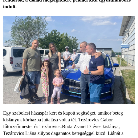
indult.
Egy szabolcsi házaspár kért és kapott segítséget, amikor beteg
kislányuk kórházba juttatása volt a tét. Tezárovics Gábor
főtörzsőrmester és Tezárovics-Buda Zsanett 7 éves kislánya,
Tezárovics Liána súlyos daganatos betegséggel küzd. Liánát a