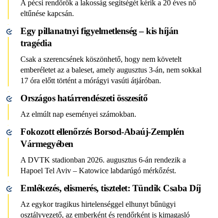
A pécsi rendőrök a lakosság segítségét kérik a 20 éves nő
eltűnése kapcsán.
Egy pillanatnyi figyelmetlenség – kis híján
tragédia
Csak a szerencsének köszönhető, hogy nem követelt
emberéletet az a baleset, amely augusztus 3-án, nem sokkal
17 óra előtt történt a mórágyi vasúti átjáróban.
Országos határrendészeti összesítő
Az elmúlt nap eseményei számokban.
Fokozott ellenőrzés Borsod-Abaúj-Zemplén
Vármegyében
A DVTK stadionban 2026. augusztus 6-án rendezik a
Hapoel Tel Aviv – Katowice labdarúgó mérkőzést.
Emlékezés, elismerés, tisztelet: Tündik Csaba Díj
Az egykor tragikus hirtelenséggel elhunyt bűnügyi
osztályvezető, az emberként és rendőrként is kimagasló