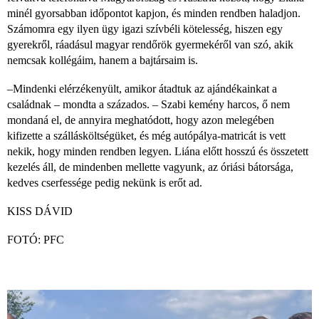
minél gyorsabban időpontot kapjon, és minden rendben haladjon.
Számomra egy ilyen ügy igazi szívbéli kötelesség, hiszen egy
gyerekről, ráadásul magyar rendőrök gyermekéről van szó, akik
nemcsak kollégáim, hanem a bajtársaim is.
–Mindenki elérzékenyült, amikor átadtuk az ajándékainkat a
családnak – mondta a százados. – Szabi kemény harcos, ő nem
mondaná el, de annyira meghatódott, hogy azon melegében
kifizette a szállásköltségüket, és még autópálya-matricát is vett
nekik, hogy minden rendben legyen. Liána előtt hosszú és összetett
kezelés áll, de mindenben mellette vagyunk, az óriási bátorsága,
kedves cserfessége pedig nekünk is erőt ad.
KISS DÁVID
FOTÓ: PFC