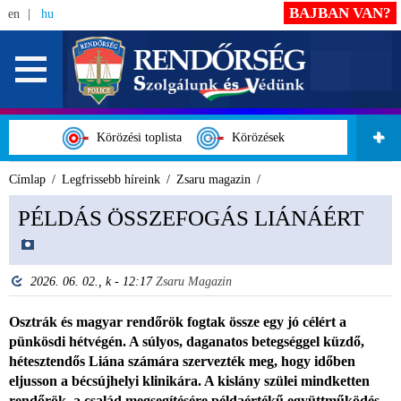
BAJBAN VAN?
en
hu
Körözési toplista
Körözések
Címlap
Legfrissebb híreink
Zsaru magazin
PÉLDÁS ÖSSZEFOGÁS LIÁNÁÉRT
2026. 06. 02., k - 12:17
Zsaru Magazin
Osztrák és magyar rendőrök fogtak össze egy jó célért a
pünkösdi hétvégén. A súlyos, daganatos betegséggel küzdő,
hétesztendős Liána számára szervezték meg, hogy időben
eljusson a bécsújhelyi klinikára. A kislány szülei mindketten
rendőrök, a család megsegítésére példaértékű együttműködés