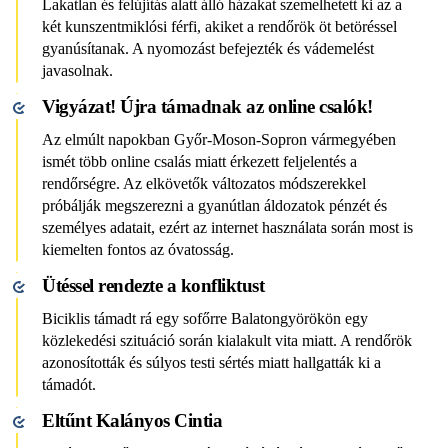
Lakatlan és felújítás alatt álló házakat szemelhetett ki az a
két kunszentmiklósi férfi, akiket a rendőrök öt betöréssel
gyanúsítanak. A nyomozást befejezték és vádemelést
javasolnak.
Vigyázat! Újra támadnak az online csalók!
Az elmúlt napokban Győr-Moson-Sopron vármegyében
ismét több online csalás miatt érkezett feljelentés a
rendőrségre. Az elkövetők változatos módszerekkel
próbálják megszerezni a gyanútlan áldozatok pénzét és
személyes adatait, ezért az internet használata során most is
kiemelten fontos az óvatosság.
Ütéssel rendezte a konfliktust
Biciklis támadt rá egy sofőrre Balatongyörökön egy
közlekedési szituáció során kialakult vita miatt. A rendőrök
azonosították és súlyos testi sértés miatt hallgatták ki a
támadót.
Eltűnt Kalányos Cintia