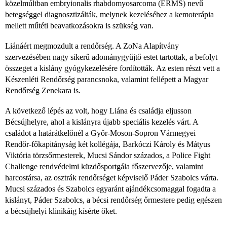
közelmúltban embryionalis rhabdomyosarcoma (ERMS) nevű
betegséggel diagnosztizálták, melynek kezeléséhez a kemoterápia
mellett műtéti beavatkozásokra is szükség van.
Liánáért megmozdult a rendőrség. A ZoNa Alapítvány
szervezésében nagy sikerű adománygyűjtő estet tartottak, a befolyt
összeget a kislány gyógykezelésére fordították. Az esten részt vett a
Készenléti Rendőrség parancsnoka, valamint fellépett a Magyar
Rendőrség Zenekara is.
A következő lépés az volt, hogy Liána és családja eljusson
Bécsújhelyre, ahol a kislányra újabb speciális kezelés várt. A
családot a határátkelőnél a Győr-Moson-Sopron Vármegyei
Rendőr-főkapitányság két kollégája, Barkóczi Károly és Mátyus
Viktória törzsőrmesterek, Mucsi Sándor százados, a Police Fight
Challenge rendvédelmi küzdősportgála főszervezője, valamint
harcostársa, az osztrák rendőrséget képviselő Páder Szabolcs várta.
Mucsi százados és Szabolcs egyaránt ajándékcsomaggal fogadta a
kislányt, Páder Szabolcs, a bécsi rendőrség őrmestere pedig egészen
a bécsújhelyi klinikáig kísérte őket.