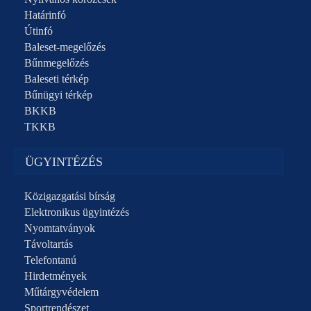
Határinfó
Útinfó
Baleset-megelőzés
Bűnmegelőzés
Baleseti térkép
Bűnügyi térkép
BKKB
TKKB
ÜGYINTÉZÉS
Közigazgatási bírság
Elektronikus ügyintézés
Nyomtatványok
Távoltartás
Telefontanú
Hirdetmények
Műtárgyvédelem
Sportrendészet