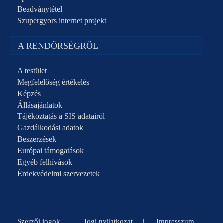
Beadványtétel
Szupergyors internet projekt
A RENDŐRSÉGRŐL
A testület
Megfelelőség értékelés
Képzés
Állásajánlatok
Tájékoztatás a SIS adatairól
Gazdálkodási adatok
Beszerzések
Európai támogatások
Egyéb felhívások
Érdekvédelmi szervezetek
Szerzői jogok
Jogi nyilatkozat
Impresszum