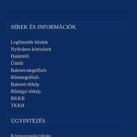
HÍREK ÉS INFORMÁCIÓK
Legfrissebb híreink
Nyilvános körözések
Határinfó
Útinfó
Baleset-megelőzés
Bűnmegelőzés
Baleseti térkép
Bűnügyi térkép
BKKB
TKKB
ÜGYINTÉZÉS
Közigazgatási bírság