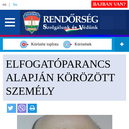
BAJBAN VAN?
en
hu
Körözési toplista
Körözések
ELFOGATÓPARANCS
ALAPJÁN KÖRÖZÖTT
SZEMÉLY