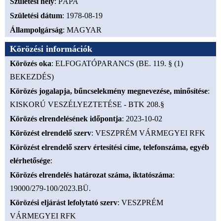
Születési hely
: PÁPA
Születési dátum
: 1978-08-19
Állampolgárság
: MAGYAR
Körözési információk
Körözés oka
: ELFOGATÓPARANCS (BE. 119. § (1)
BEKEZDÉS)
Körözés jogalapja, bűncselekmény megnevezése, minősítése
:
KISKORÚ VESZÉLYEZTETÉSE - BTK 208.§
Körözés elrendelésének időpontja
: 2023-10-02
Körözést elrendelő szerv
: VESZPRÉM VÁRMEGYEI RFK
Körözést elrendelő szerv értesítési címe, telefonszáma, egyéb
elérhetősége
:
Körözés elrendelés határozat száma, iktatószáma
:
19000/279-100/2023.BÜ.
Körözési eljárást lefolytató szerv
: VESZPRÉM
VÁRMEGYEI RFK