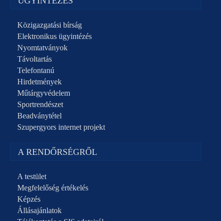
ÜGYINTÉZÉS
Közigazgatási bírság
Elektronikus ügyintézés
Nyomtatványok
Távoltartás
Telefontanú
Hirdetmények
Műtárgyvédelem
Sportrendészet
Beadványtétel
Szupergyors internet projekt
A RENDŐRSÉGRŐL
A testület
Megfelelőség értékelés
Képzés
Állásajánlatok