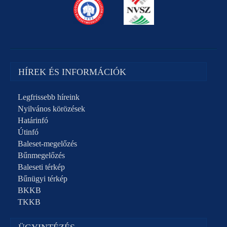
HÍREK ÉS INFORMÁCIÓK
Legfrissebb híreink
Nyilvános körözések
Határinfó
Útinfó
Baleset-megelőzés
Bűnmegelőzés
Baleseti térkép
Bűnügyi térkép
BKKB
TKKB