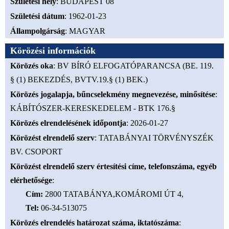
Születési hely
: BUDAPEST 08
Születési dátum
: 1962-01-23
Állampolgárság
: MAGYAR
Körözési információk
Körözés oka
: BV BÍRÓ ELFOGATÓPARANCSA (BE. 119.
§ (1) BEKEZDÉS, BVTV.19.§ (1) BEK.)
Körözés jogalapja, bűncselekmény megnevezése, minősítése
:
KÁBÍTÓSZER-KERESKEDELEM - BTK 176.§
Körözés elrendelésének időpontja
: 2026-01-27
Körözést elrendelő szerv
: TATABÁNYAI TÖRVÉNYSZÉK
BV. CSOPORT
Körözést elrendelő szerv értesítési címe, telefonszáma, egyéb
elérhetősége
:
Cím
:
2800 TATABÁNYA,KOMÁROMI ÚT 4,
Tel
:
06-34-513075
Körözés elrendelés határozat száma, iktatószáma
: