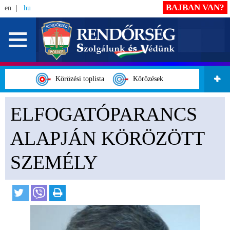
BAJBAN VAN?
en
hu
Körözési toplista
Körözések
ELFOGATÓPARANCS
ALAPJÁN KÖRÖZÖTT
SZEMÉLY