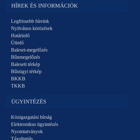
HÍREK ÉS INFORMÁCIÓK
Legfrissebb híreink
Nyilvános körözések
Határinfó
Útinfó
Baleset-megelőzés
Bűnmegelőzés
Baleseti térkép
Bűnügyi térkép
BKKB
TKKB
ÜGYINTÉZÉS
Közigazgatási bírság
Elektronikus ügyintézés
Nyomtatványok
Távoltartás