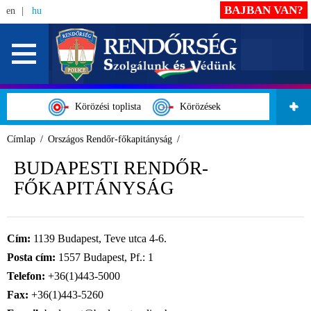
BAJBAN VAN?
en
hu
Körözési toplista
Körözések
Címlap
Országos Rendőr-főkapitányság
BUDAPESTI RENDŐR-
FŐKAPITÁNYSÁG
Cím:
1139 Budapest, Teve utca 4-6.
Posta cím:
1557 Budapest, Pf.: 1
Telefon:
+36(1)443-5000
Fax:
+36(1)443-5260