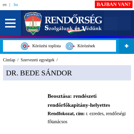
BAJBAN VAN?
en
hu
Körözési toplista
Körözések
Címlap
Szervezeti egységek
DR. BEDE SÁNDOR
Beosztása:
rendészeti
rendőrfőkapitány-helyettes
Rendfokozat, cím:
r. ezredes, rendőrségi
főtanácsos