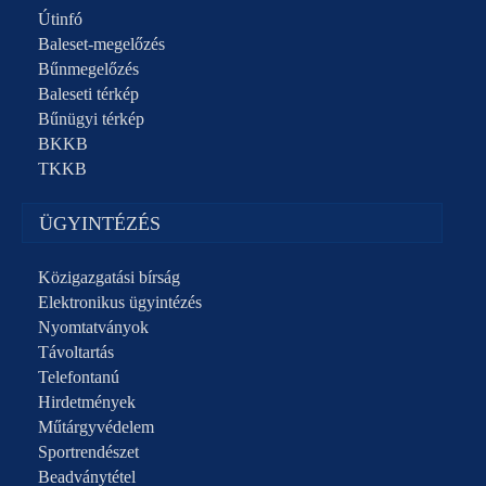
Útinfó
Baleset-megelőzés
Bűnmegelőzés
Baleseti térkép
Bűnügyi térkép
BKKB
TKKB
ÜGYINTÉZÉS
Közigazgatási bírság
Elektronikus ügyintézés
Nyomtatványok
Távoltartás
Telefontanú
Hirdetmények
Műtárgyvédelem
Sportrendészet
Beadványtétel