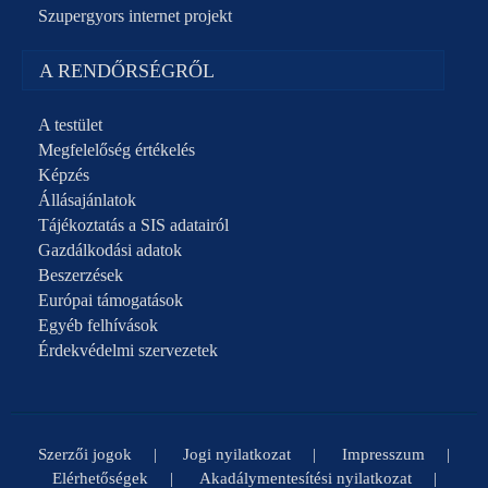
Szupergyors internet projekt
A RENDŐRSÉGRŐL
A testület
Megfelelőség értékelés
Képzés
Állásajánlatok
Tájékoztatás a SIS adatairól
Gazdálkodási adatok
Beszerzések
Európai támogatások
Egyéb felhívások
Érdekvédelmi szervezetek
Szerzői jogok
Jogi nyilatkozat
Impresszum
Elérhetőségek
Akadálymentesítési nyilatkozat