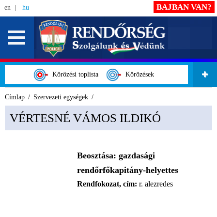
BAJBAN VAN?
en
hu
Körözési toplista
Körözések
Címlap
Szervezeti egységek
VÉRTESNÉ VÁMOS ILDIKÓ
Beosztása:
gazdasági
rendőrfőkapitány-helyettes
Rendfokozat, cím:
r. alezredes