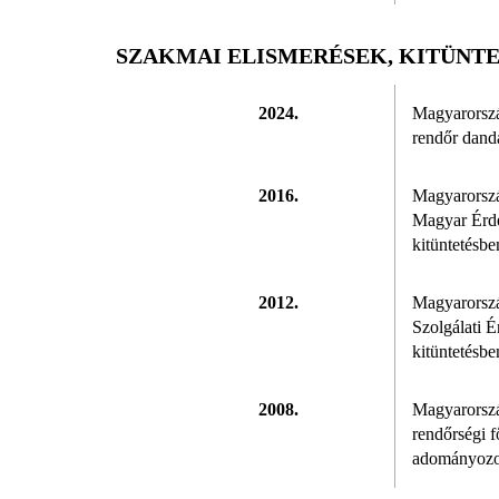
SZAKMAI ELISMERÉSEK, KITÜNT
2024.
Magyarorszá
rendőr dand
2016.
Magyarorszá
Magyar Érd
kitüntetésben
2012.
Magyarorsz
Szolgálati 
kitüntetésben
2008.
Magyarorszá
rendőrségi f
adományozot