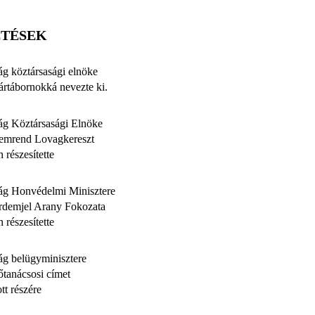
ETÉSEK
g köztársasági elnöke
ártábornokká nevezte ki.
g Köztársasági Elnöke
emrend Lovagkereszt
 részesítette
ág Honvédelmi Minisztere
Érdemjel Arany Fokozata
 részesítette
g belügyminisztere
őtanácsosi címet
t részére