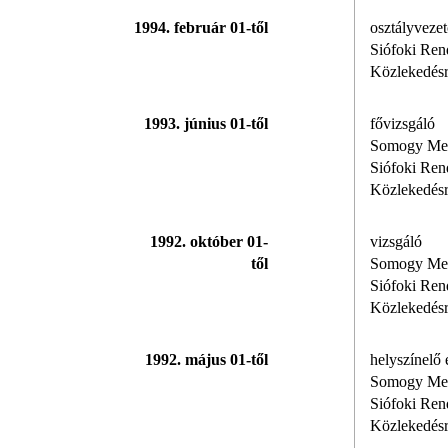
1994. február 01-től
osztályvezet
Siófoki Ren
Közlekedésr
1993. június 01-től
fővizsgáló
Somogy Meg
Siófoki Ren
Közlekedésr
1992. október 01-
vizsgáló
től
Somogy Meg
Siófoki Ren
Közlekedésr
1992. május 01-től
helyszínelő 
Somogy Meg
Siófoki Ren
Közlekedésr