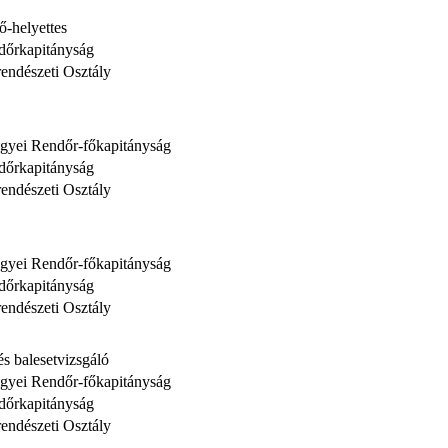
ő-helyettes
dőrkapitányság
endészeti Osztály
yei Rendőr-főkapitányság
dőrkapitányság
endészeti Osztály
yei Rendőr-főkapitányság
dőrkapitányság
endészeti Osztály
és balesetvizsgáló
yei Rendőr-főkapitányság
dőrkapitányság
endészeti Osztály