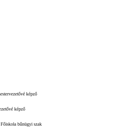
mestervezetővé képző
vezetővé képző
i Főiskola bűnügyi szak