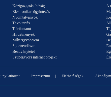
Közigazgatási bírság
A t
Elektronikus ügyintézés
Me
Nyomtatványok
Ké
Távoltartás
Áll
Telefontanú
Táj
Hirdetmények
Ga
Műtárgyvédelem
Be
Sportrendészet
Eu
Beadványtétel
Eg
Szupergyors internet projekt
Ér
i nyilatkozat
Impresszum
Elérhetőségek
Akadályme