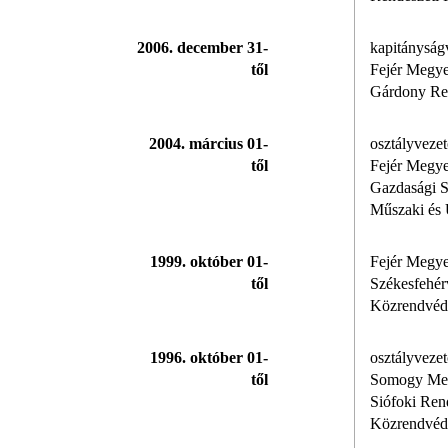
2006. december 31-
kapitányság
től
Fejér Megye
Gárdony Re
2004. március 01-
osztályveze
től
Fejér Megye
Gazdasági 
Műszaki és 
1999. október 01-
Fejér Megye
től
Székesfehér
Közrendvéd
1996. október 01-
osztályvezet
től
Somogy Meg
Siófoki Ren
Közrendvéd