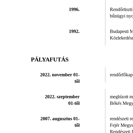
1996.
Rendőrtiszt
bűnügyi nyo
1992.
Budapesti 
Közlekedés
PÁLYAFUTÁS
2022. november 01-
rendőrfőkap
től
2022. szeptember
megbízott m
01-től
Békés Megy
2007. augusztus 01-
rendészeti r
től
Fejér Megye
Rendészeti 