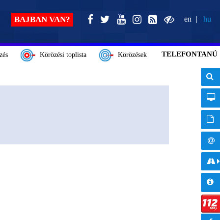
BAJBAN VAN?
en
hu
TELEFONTANÚ
zés
Körözési toplista
Körözések