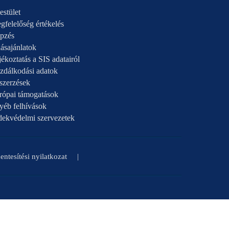
estület
gfelelőség értékelés
pzés
ásajánlatok
ékoztatás a SIS adatairól
zdálkodási adatok
szerzések
rópai támogatások
yéb felhívások
dekvédelmi szervezetek
ntesítési nyilatkozat