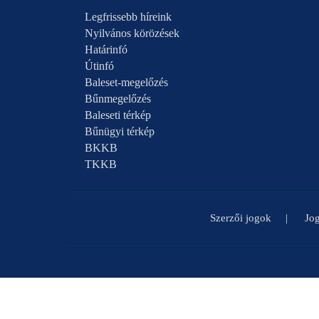
Legfrissebb híreink
Nyilvános körözések
Határinfó
Útinfó
Baleset-megelőzés
Bűnmegelőzés
Baleseti térkép
Bűnügyi térkép
BKKB
TKKB
Szerzői jogok
Jog