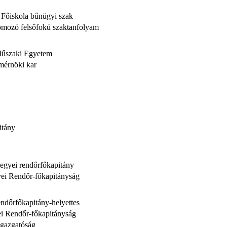
i Főiskola bűnügyi szak
mozó felsőfokú szaktanfolyam
Műszaki Egyetem
mérnöki kar
itány
egyei rendőrfőkapitány
ei Rendőr-főkapitányság
endőrfőkapitány-helyettes
i Rendőr-főkapitányság
Igazgatóság