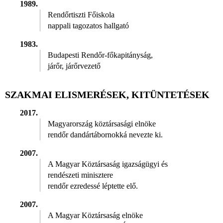
1989.
Rendőrtiszti Főiskola
nappali tagozatos hallgató
1983.
Budapesti Rendőr-főkapitányság,
járőr, járőrvezető
SZAKMAI ELISMERÉSEK, KITÜNTETÉSEK
2017.
Magyarország köztársasági elnöke
rendőr dandártábornokká nevezte ki.
2007.
A Magyar Köztársaság igazságügyi és
rendészeti minisztere
rendőr ezredessé léptette elő.
2007.
A Magyar Köztársaság elnöke