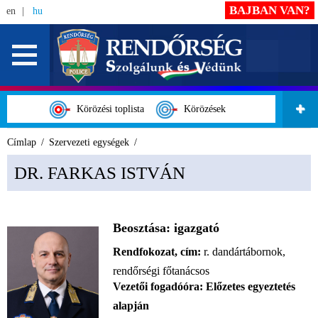
BAJBAN VAN?
en
hu
Körözési toplista
Körözések
Címlap
Szervezeti egységek
DR. FARKAS ISTVÁN
Beosztása:
igazgató
Rendfokozat, cím:
r. dandártábornok,
rendőrségi főtanácsos
Vezetői fogadóóra:
Előzetes egyeztetés
alapján