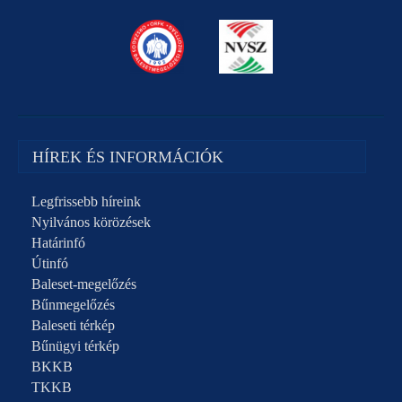
HÍREK ÉS INFORMÁCIÓK
Legfrissebb híreink
Nyilvános körözések
Határinfó
Útinfó
Baleset-megelőzés
Bűnmegelőzés
Baleseti térkép
Bűnügyi térkép
BKKB
TKKB