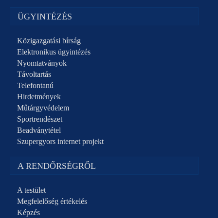
ÜGYINTÉZÉS
Közigazgatási bírság
Elektronikus ügyintézés
Nyomtatványok
Távoltartás
Telefontanú
Hirdetmények
Műtárgyvédelem
Sportrendészet
Beadványtétel
Szupergyors internet projekt
A RENDŐRSÉGRŐL
A testület
Megfelelőség értékelés
Képzés