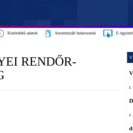
Közérdekű adatok
Anonimizált határozatok
E-ügyinté
EI RENDŐR-
V
G
V
r.
D
r.
d