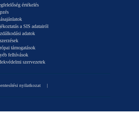
gfelelőség értékelés
pzés
ásajánlatok
ékoztatás a SIS adatairól
zdálkodási adatok
szerzések
rópai támogatások
yéb felhívások
dekvédelmi szervezetek
ntesítési nyilatkozat