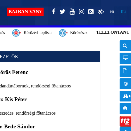
BAJBAN VAN?
en
hu
TELEFONTANÚ
zés
Körözési toplista
Körözések
EZETŐK
örös Ferenc
 dandártábornok, rendőrségi főtanácsos
r. Kis Péter
 ezredes, rendőrségi főtanácsos
r. Bede Sándor