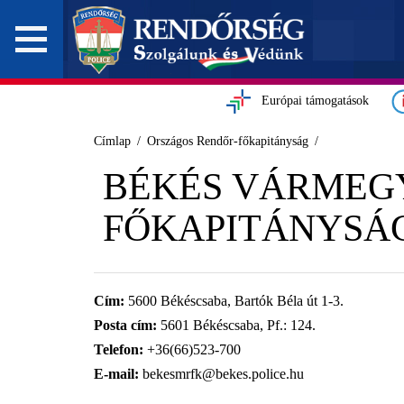
Európai támogatások
Címlap
Országos Rendőr-főkapitányság
BÉKÉS VÁRMEGY
FŐKAPITÁNYSÁ
Cím:
5600 Békéscsaba, Bartók Béla út 1-3.
Posta cím:
5601 Békéscsaba, Pf.: 124.
Telefon:
+36(66)523-700
E-mail:
bekesmrfk@bekes.police.hu