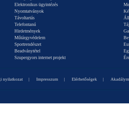
Elektronikus ügyintézés
Me
Nyomtatványok
Ké
Távoltartás
Áll
Telefontanú
Táj
Hirdetmények
Ga
Műtárgyvédelem
Be
Sportrendészet
Eu
Beadványtétel
Eg
Szupergyors internet projekt
Ér
i nyilatkozat
Impresszum
Elérhetőségek
Akadályme