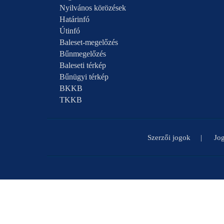
Nyilvános körözések
Határinfó
Útinfó
Baleset-megelőzés
Bűnmegelőzés
Baleseti térkép
Bűnügyi térkép
BKKB
TKKB
Szerzői jogok
Jog