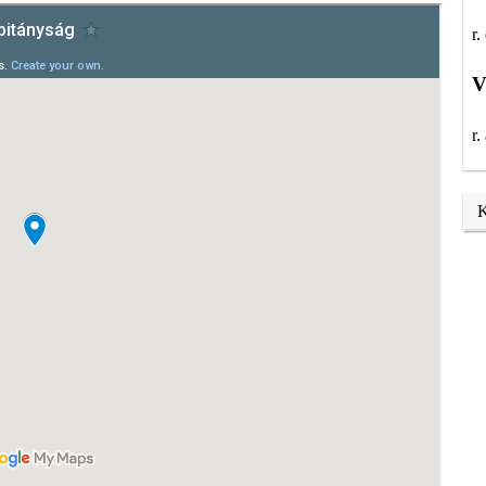
r.
V
r.
K